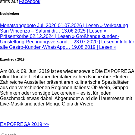
stets auf
Facebook
.
Neuigkeiten
Monatsangebote Juli 2026
01.07.2026 |
Lesen »
Verkostung
San Vincenzo – Salumi di…
13.06.2025 |
Lesen »
Präsentkörbe
02.12.2024 |
Lesen »
Großhandelkunden-
Umstellung Rechnungsversand…
23.07.2020 |
Lesen »
Info für
alle Gastro-Kunden-WhatsApp…
19.08.2019 |
Lesen »
Expofrega 2019
Am 08. & 09. Juni 2019 ist es wieder soweit: Die EXPOFREGA
öffnet für alle Liebhaber der italienischen Küche ihre Pforten.
Zahlreiche Aussteller präsentieren kulinarische Spezialitäten
aus den verschiedenen Regionen Italiens: Ob Wein, Grappa,
Schinken oder sonstige Leckereien – es ist für jeden
Geschmack etwas dabei. Abgerundet wird die Hausmesse mit
Live-Musik und jeder Menge Gioia di Vivere!
EXPOFREGA 2019 >>