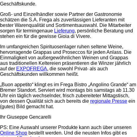
Geschäftskunde.
Groß- und Einzelhändler sowie Partner der Gastronomie
schätzen die S.A. Frega als zuverlässigen Lieferanten mit
bester Warenqualität und Sortimentsauswahl. Die Mitarbeiter
sorgen für termingenaue
Lieferung
, persönliche Beratung und
stehen ein für die gewisse Gioia di Vivere.
Im umfangreichen Spirituosenlager ruhen seltene Weine,
hervorragende Grappas und Proseccos für jeden Anlass. Die
Einmaligkeit von außergewöhnlichen Weinen und Grappas
aus traditionellen Keltereien präsentieren die Winzer jährlich
auf der
EXPOFREGA
, die sowohl Privat- als auch
Geschäftskunden willkommen heißt.
„Buon appetito“ klingt es im Frega Bistro „Angolino Grande“ am
Bremer Standort. Serviert wird montags bis samstags ab 11.30
Uhr ein täglich wechselnder, frisch zubereiteter Mittagstisch,
von dessen Qualität sich auch bereits die
regionale Presse
ein
(gutes) Bild gemacht hat.
Ihr Giuseppe Gencarelli
PS: Eine Auswahl unserer Produkte kann auch über unseren
Online Shop
bestellt werden. Und die neusten Infos gibt es