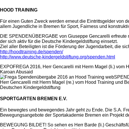
HOOD TRAINING
Für einen Guten Zweck werden erneut die Eintrittsgelder von 
allem Jugendliche in Bremen für Sport, Fairness und konstrukt
DIE SPENDENÜBERGABE von Giuseppe Gencarelli erfreute nicht
der sich aktiv für die Deutsche Kindergeldstiftung einsetzt.
Ziel aller Beteiligten ist die Förderung der Jugendarbeit, di
http://hoodtraining.de/spenden/
http://www.deutsche-kindergeldstiftung.org/spenden.html
EXPOFREGA 2016, Herr Gencarelli mit Herrn Magel (li.) vom H
Karoan Abusaid
SPEND
Herr Gencarelli mit Herrn Magel (re.) vom Hood Training und Be
Deutschen Kindergeldstiftung
SPORTGARTEN BREMEN E.V.
Ein bewegtes und bewegendes Jahr geht zu Ende. Die S.A. Fr
Bewegungsangebote der Sportakademie Bremen ein Projekt des 
BEWEGUNG BILDET! So sehen es Herr Barde (li.) Geschäftsführ