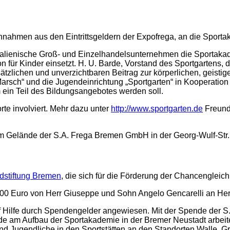
Einnahmen aus den Eintrittsgeldern der Expofrega, an die Sport
alienische Groß- und Einzelhandelsunternehmen die Sportakademi
on für Kinder einsetzt. H. U. Barde, Vorstand des Sportgartens
ätzlichen und unverzichtbaren Beitrag zur körperlichen, geisti
rsch“ und die Jugendeinrichtung „Sportgarten“ in Kooperation m
 ein Teil des Bildungsangebotes werden soll.
te involviert. Mehr dazu unter
http://www.sportgarten.de
Freund
Gelände der S.A. Frega Bremen GmbH in der Georg-Wulf-Str. 1
dstiftung Bremen
, die sich für die Förderung der Chancengleichh
00 Euro von Herr Giuseppe und Sohn Angelo Gencarelli an Hern
 auf Hilfe durch Spendengelder angewiesen. Mit der Spende der 
de am Aufbau der Sportakademie in der Bremer Neustadt arbeite
nd Jugendliche in den Sportstätten an den Standorten Walle, Gr