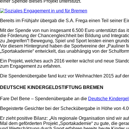
einer Spende dieses Projekt unterstützt.
Bereits im Frühjahr übergab die S.A. Frega einen Teil seiner 
Mit der Spende von nun insgesamt 6.500 Euro unterstützt das it
die Förderung der Chancengleichheit bei Bildung und Integrati
zu „begreifen“! Bewegung, Spiel und Sport leisten einen grunds
Vor diesem Hintergrund haben die Sportvereine der „Pauliner Ma
„Sportakademie“ entwickelt, das unabhängig von der Schulform
Ein Projekt, welches auch 2016 weiter wächst und neue Standor
zum Engagement zu erfahren.
Die Spendenübergabe fand kurz vor Weihnachten 2015 auf dem 
DEUTSCHE KINDERGELDSTIFTUNG BREMEN
Fare Del Bene – Spendenübergabe an die
Deutsche Kindergel
Begeisterte Gesichter bei der Scheckübergabe in Höhe von 4.0
Er zieht positive Bilanz: „Als regionale Organisation sind wir
Mal dem geförderten Projekt „Sportakademie“ zu gute, die gera
und Wertschätzung durch Sport erfahren bereits heute Kinder u