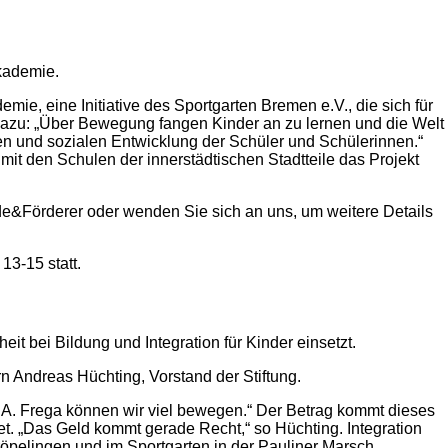
akademie.
e, eine Initiative des Sportgarten Bremen e.V., die sich für
, dazu: „Über Bewegung fangen Kinder an zu lernen und die Welt
gen und sozialen Entwicklung der Schüler und Schülerinnen.“
it den Schulen der innerstädtischen Stadtteile das Projekt
e&Förderer oder wenden Sie sich an uns, um weitere Details
3-15 statt.
eit bei Bildung und Integration für Kinder einsetzt.
 Andreas Hüchting, Vorstand der Stiftung.
S.A. Frega können w
ir viel bewegen.“ Der Betrag kommt dieses
t. „Das Geld kommt gerade Recht,“ so Hüchting. Integration
öpelingen und im Sportgarten in der Pauliner Marsch.